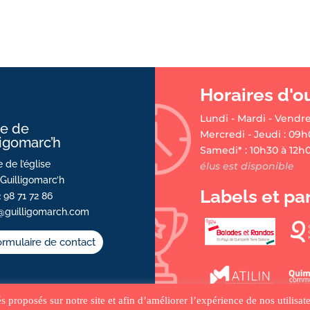
Horaires d'o
Lundi - Mardi - Vendre
ie de
Mercredi - Jeudi : 09h
ligomarc’h
Samedi* : 10h30 à 12h
 de l’église
élus est disponible
Guilligomarc’h
Labels et pa
2 98 71 72 86
@guilligomarch.com
rmulaire de contact
tés proposés sur notre site et afin d’améliorer l’expérience de nos utilis