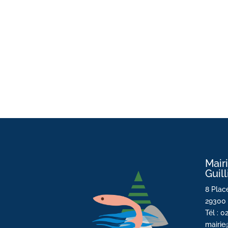
Mair
Guil
8 Place
29300 
Tél : 0
mairie