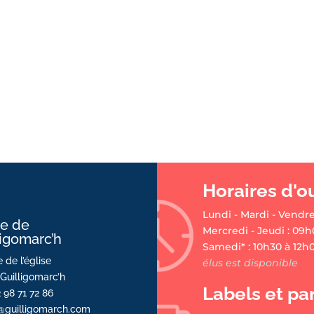
Horaires d'o
Lundi - Mardi - Vendre
ie de
Mercredi - Jeudi : 09h
ligomarc’h
Samedi* : 10h30 à 12h
 de l’église
élus est disponible
Guilligomarc’h
Labels et pa
2 98 71 72 86
@guilligomarch.com