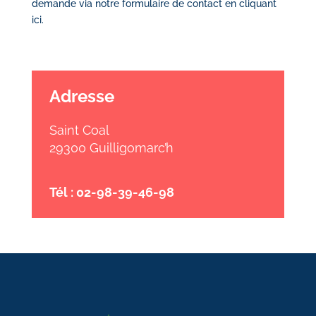
demande via notre
formulaire de contact en cliquant
ici
.
Adresse
Saint Coal
29300 Guilligomarc’h
Tél : 02-98-39-46-98