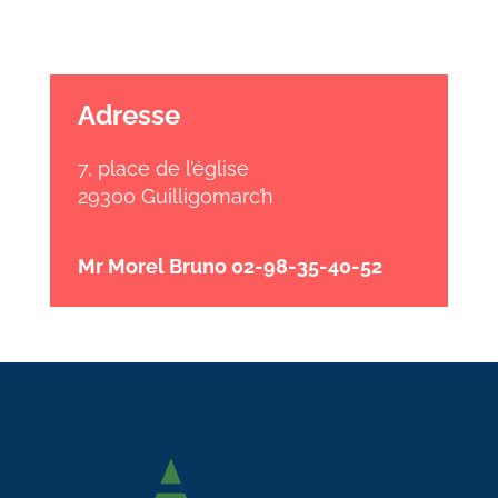
Adresse
7, place de l’église
29300 Guilligomarc’h
Mr Morel Bruno 02-98-35-40-52