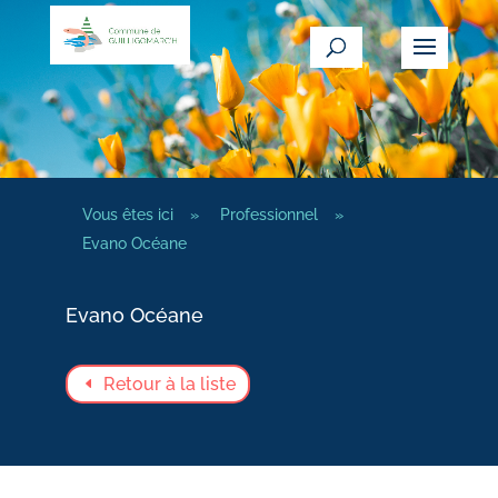
Vous êtes ici
»
Professionnel
»
Evano Océane
Evano Océane
Retour à la liste