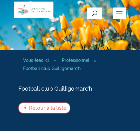
Vous êtes ici
»
Professionnel
»
Football club Guilligomarc’h
Football club Guilligomarc’h
Retour à la liste