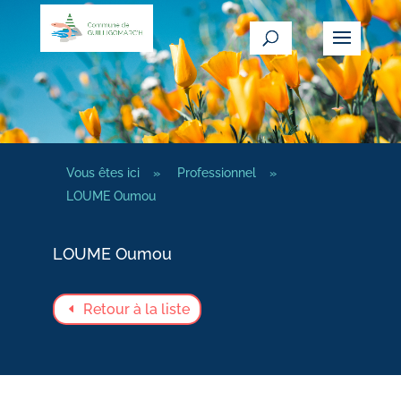
Vous êtes ici
»
Professionnel
»
LOUME Oumou
LOUME Oumou
Retour à la liste