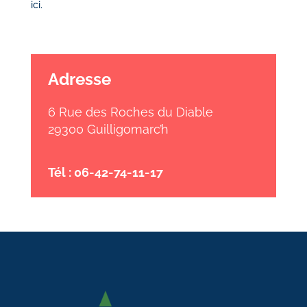
ici
.
Adresse
6 Rue des Roches du Diable
29300 Guilligomarc’h
Tél : 06-42-74-11-17