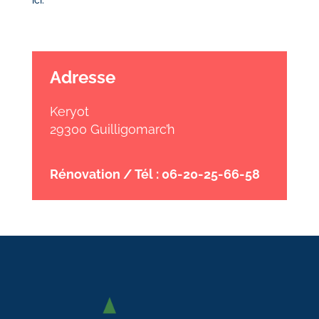
ici
.
Adresse
Keryot
29300 Guilligomarc’h
Rénovation / Tél : 06-20-25-66-58