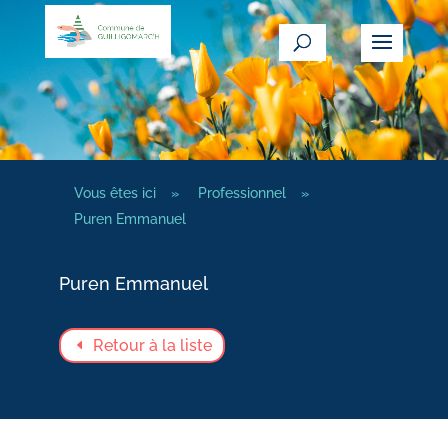
Vous êtes ici
»
Professionnel
»
Puren Emmanuel
Puren Emmanuel
Retour à la liste