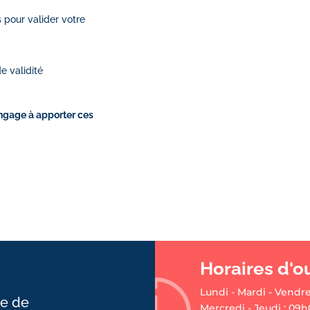
s pour valider votre
e validité
engage à apporter ces
Horaires d'o
Lundi - Mardi - Vendre
ie de
Mercredi - Jeudi : 09h