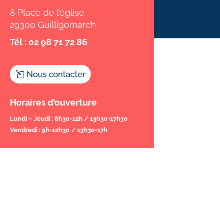
8 Place de l’église
29300 Guilligomarc’h
Tél : 02 98 71 72 86
Nous contacter
Horaires d’ouverture
Lundi – Jeudi : 8h30-12h /
13h30-17h30
Vendredi : 9h-12h30 / 13h30-17h