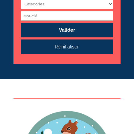
Valider
Réinitialiser