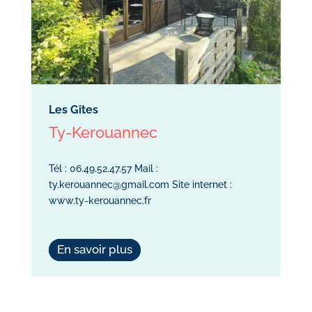
Les Gîtes
Ty-Kerouannec
Tél : 06.49.52.47.57 Mail :
ty.kerouannec@gmail.com Site internet :
www.ty-kerouannec.fr
En savoir plus