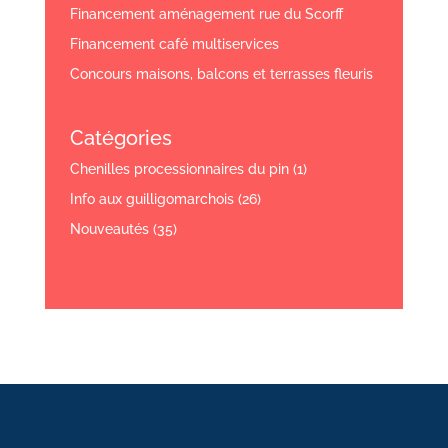
Financement aménagement rue du Scorff
Financement café multiservices
Concours maisons, balcons et terrasses fleuris
Catégories
Chenilles processionnaires du pin
(1)
Info aux guilligomarchois
(26)
Nouveautés
(35)