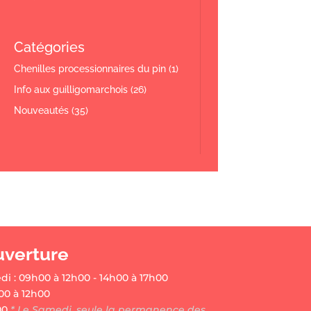
Catégories
Chenilles processionnaires du pin
(1)
Info aux guilligomarchois
(26)
Nouveautés
(35)
uverture
di : 09h00 à 12h00 - 14h00 à 17h00
00 à 12h00
00
* Le Samedi, seule la permanence des