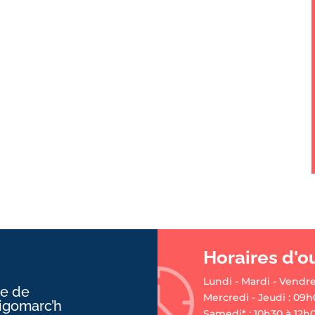
Horaires d'o
Lundi - Mardi - Vendre
ie de
Mercredi - Jeudi : 09h
ligomarc’h
Samedi* : 10h30 à 12h