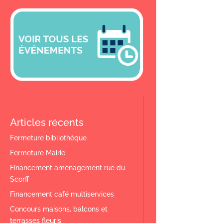
Articles récents
Fermeture bibliothèque
Fermeture Mairie
Financement aménagement rue du
Scorff
Financement café multiservices
Concours maisons, balcons et
terrasses fleuris