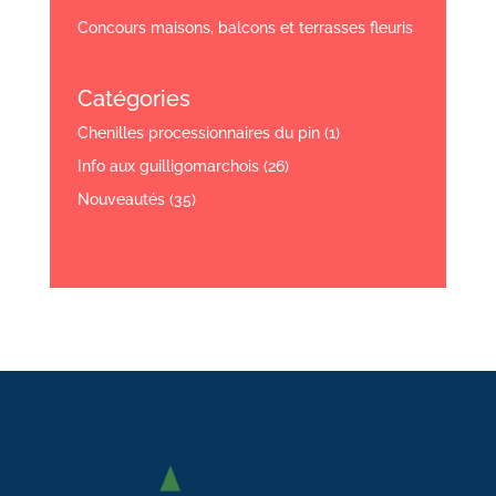
Concours maisons, balcons et terrasses fleuris
Catégories
Chenilles processionnaires du pin
(1)
Info aux guilligomarchois
(26)
Nouveautés
(35)