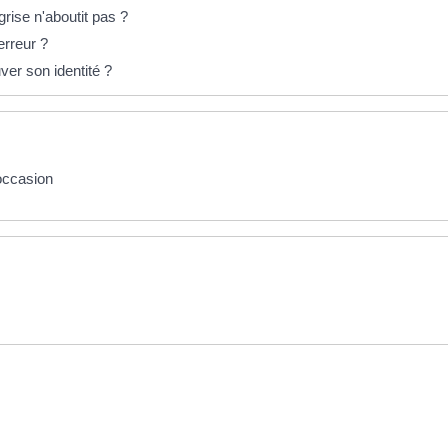
rise n'aboutit pas ?
erreur ?
ver son identité ?
'occasion