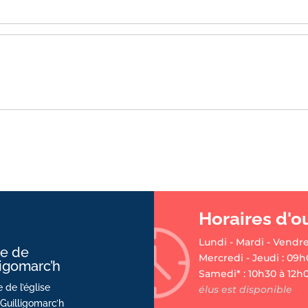
Horaires d'o
Lundi - Mardi - Vendre
ie de
Mercredi - Jeudi : 09h
ligomarc’h
Samedi* : 10h30 à 12h
 de l’église
élus est disponible
Guilligomarc’h