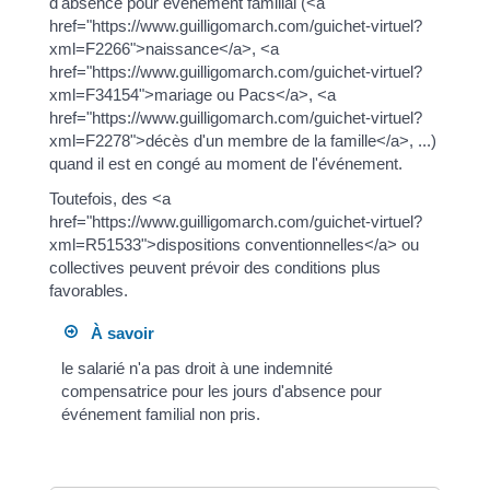
d'absence pour événement familial (<a
href="https://www.guilligomarch.com/guichet-virtuel?
xml=F2266">naissance</a>, <a
href="https://www.guilligomarch.com/guichet-virtuel?
xml=F34154">mariage ou Pacs</a>, <a
href="https://www.guilligomarch.com/guichet-virtuel?
xml=F2278">décès d'un membre de la famille</a>, ...)
quand il est en congé au moment de l'événement.
Toutefois, des <a
href="https://www.guilligomarch.com/guichet-virtuel?
xml=R51533">dispositions conventionnelles</a> ou
collectives peuvent prévoir des conditions plus
favorables.
À savoir
le salarié n'a pas droit à une indemnité
compensatrice pour les jours d'absence pour
événement familial non pris.