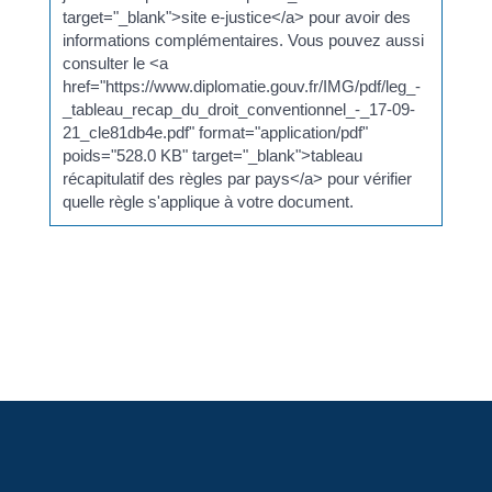
target="_blank">site e-justice</a> pour avoir des
informations complémentaires. Vous pouvez aussi
consulter le <a
href="https://www.diplomatie.gouv.fr/IMG/pdf/leg_-
_tableau_recap_du_droit_conventionnel_-_17-09-
21_cle81db4e.pdf" format="application/pdf"
poids="528.0 KB" target="_blank">tableau
récapitulatif des règles par pays</a> pour vérifier
quelle règle s'applique à votre document.