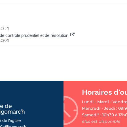
 (ACPR)
de contrôle prudentiel et de résolution
 (ACPR)
Horaires d'o
Lundi - Mardi - Vendre
ie de
Mercredi - Jeudi : 09h
ligomarc’h
Samedi* : 10h30 à 12h
 de l’église
élus est disponible
Guilligomarc’h