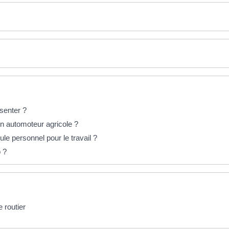
ésenter ?
n automoteur agricole ?
le personnel pour le travail ?
o ?
 routier