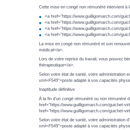
Cette mise en congé non rémunéré intervient à l
<a href="https://www.guilligomarch.com/gu
<a href="https://www.guilligomarch.com/gu
<a href="https://www.guilligomarch.com/gu
<a href="https://www.guilligomarch.com/guic
La mise en congé non rémunéré et son renouvel
médical</a>.
Lors de votre reprise du travail, vous pouvez b
thérapeutique</a>.
Selon votre état de santé, votre administration 
xml=F549">poste adapté à vos capacités physi
Inaptitude définitive
À la fin d'un congé rémunéré ou non rémunéré de
href="https://www.guilligomarch.com/guichet-vir
href="https://www.guilligomarch.com/guichet-vir
Selon votre état de santé, votre administration d
xml=F549">poste adapté à vos capacités physiq