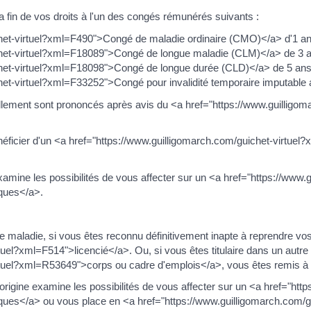
a fin de vos droits à l'un des congés rémunérés suivants :
ichet-virtuel?xml=F490">Congé de maladie ordinaire (CMO)</a> d'1
ichet-virtuel?xml=F18089">Congé de longue maladie (CLM)</a> de 
ichet-virtuel?xml=F18098">Congé de longue durée (CLD)</a> de 5 
het-virtuel?xml=F33252">Congé pour invalidité temporaire imputable
lement sont prononcés après avis du <a href="https://www.guilligo
énéficier d'un <a href="https://www.guilligomarch.com/guichet-virtuel
examine les possibilités de vous affecter sur un <a href="https://www.
ques</a>.
 maladie, si vous êtes reconnu définitivement inapte à reprendre vos
tuel?xml=F514">licencié</a>. Ou, si vous êtes titulaire dans un autre
tuel?xml=R53649">corps ou cadre d'emplois</a>, vous êtes remis à la 
'origine examine les possibilités de vous affecter sur un <a href="htt
ues</a> ou vous place en <a href="https://www.guilligomarch.com/gu