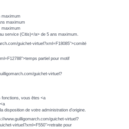
 an maximum
3 ans maximum
ans maximum
 au service (Citis)</a> de 5 ans maximum.
march.com/guichet-virtuel?xml=F18085">comité
?xml=F12788">temps partiel pour motif
guilligomarch.com/guichet-virtuel?
 fonctions, vous êtes <a
 <a
disposition de votre administration d'origine.
ps://www.guilligomarch.com/guichet-virtuel?
ichet-virtuel?xml=F550">retraite pour