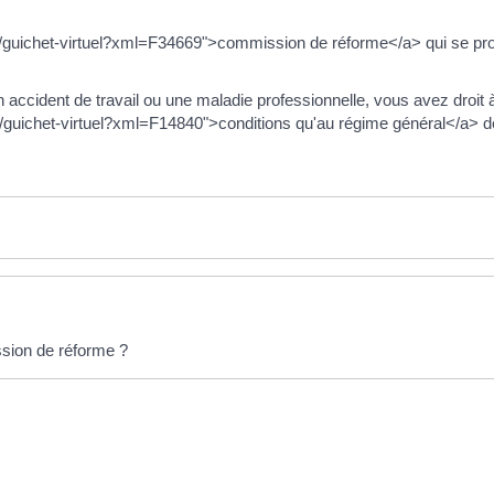
/guichet-virtuel?xml=F34669">commission de réforme</a> qui se prono
n accident de travail ou une maladie professionnelle, vous avez droit 
uichet-virtuel?xml=F14840">conditions qu'au régime général</a> de 
ssion de réforme ?