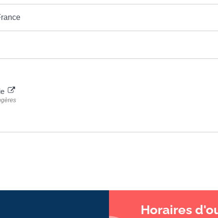
France
rie
angères
Horaires d'o