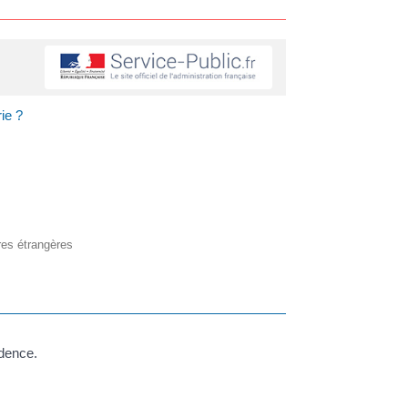
ie ?
ires étrangères
idence.