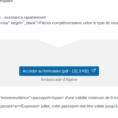
mplaire
 - assistance rapatriement
visa/" target="_blank">Pièces complémentaires selon le type de visa so
Accéder au formulaire (pdf - 131.9 KB)
Ambassade d'Algérie
"miseenevidence">passeport</span> d'une validité minimum de 6 moi
sant>er</Exposant> juillet, votre passeport doit être valide jusqu'à