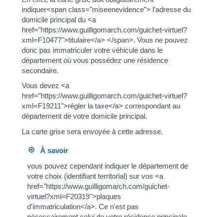
indiquer<span class="miseenevidence"> l'adresse du
domicile principal du <a
href="https://www.guilligomarch.com/guichet-virtuel?
xml=F10477">titulaire</a> </span>. Vous ne pouvez
donc pas immatriculer votre véhicule dans le
département où vous possédez une résidence
secondaire.
Vous devez <a
href="https://www.guilligomarch.com/guichet-virtuel?
xml=F19211">régler la taxe</a> correspondant au
département de votre domicile principal.
La carte grise sera envoyée à cette adresse.
À savoir
vous pouvez cependant indiquer le département de
votre choix (identifiant territorial) sur vos <a
href="https://www.guilligomarch.com/guichet-
virtuel?xml=F20319">plaques
d'immatriculation</a>. Ce n'est pas
nécessairement celui de votre résidence principale.