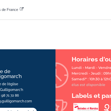
es de France
Horaires d'o
Lundi - Mardi - Vendre
ie de
Mercredi - Jeudi : 09h
ligomarc’h
Samedi* : 10h30 à 12h
 de l’église
élus est disponible
Guilligomarc’h
Labels et pa
2 98 71 72 86
@guilligomarch.com