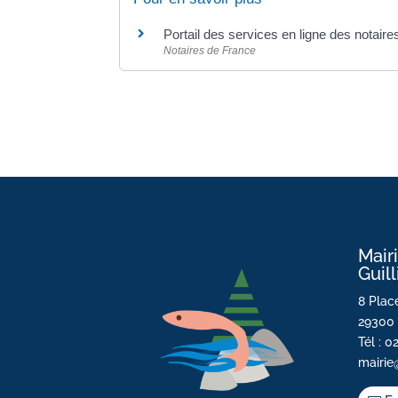
Portail des services en ligne des notair
Notaires de France
Mair
Guil
8 Place
29300 
Tél : 0
mairie