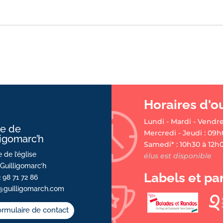
Horaires d'o
Lundi - Mardi - Vendre
ie de
Mercredi - Jeudi : 09h
ligomarc’h
Samedi* : 10h30 à 12h
 de l’église
élus est disponible
Guilligomarc’h
Labels et pa
2 98 71 72 86
@guilligomarch.com
rmulaire de contact