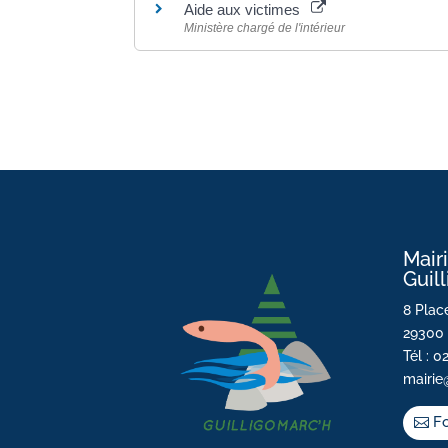
Aide aux victimes
Ministère chargé de l'intérieur
Mair
Guil
8 Place
29300 
Tél : 0
mairie
Fo