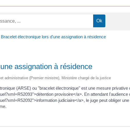
Bracelet électronique lors d'une assignation à résidence
d'une assignation à résidence
e et administrative (Premier ministre), Ministère chargé de la justice
ronique (ARSE) ou "bracelet électronique" est une mesure privative de 
rtuel?xml=R52093">détention provisoire</a>. En attendant l'audienc
uel?xml=R52092">information judiciaire</a>, le juge peut obliger une
rme.