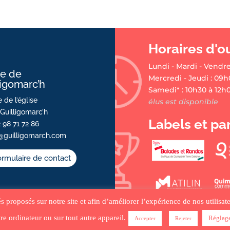
Horaires d'o
Lundi - Mardi - Vendre
ie de
Mercredi - Jeudi : 09h
ligomarc’h
Samedi* : 10h30 à 12h
 de l’église
élus est disponible
Guilligomarc’h
Labels et pa
2 98 71 72 86
@guilligomarch.com
rmulaire de contact
tés proposés sur notre site et afin d’améliorer l’expérience de nos utilis
re ordinateur ou sur tout autre appareil.
Réglag
Accepter
Rejeter
•
ACCUEIL
•
PLAN DU SITE
•
MENTIONS LÉGALES •
CRÉDITS
•