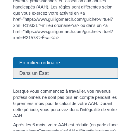
revenus professionnels et l'allocation aux adultes
handicapés (AAH). Les règles sont différentes selon
que vous exercez votre activité en <a
href="https://www.guilligomarch.com/guichet-virtuel?
xml=R19321">milieu ordinaire</a> ou dans un <a
href="https://www.guilligomarch.com/guichet-virtuel?
xml=R31578">Ésat</a>.
En milieu ordinaire
Dans un Ésat
Lorsque vous commencez à travailler, vos revenus
professionnels ne sont pas pris en compte pendant les
6 premiers mois pour le calcul de votre AAH. Durant
cette période, vous percevez donc l'intégralité de votre
AAH.
Après les 6 mois, votre AAH est réduite (on parle d'une
<span class="expression">AAH différentielle</span>).