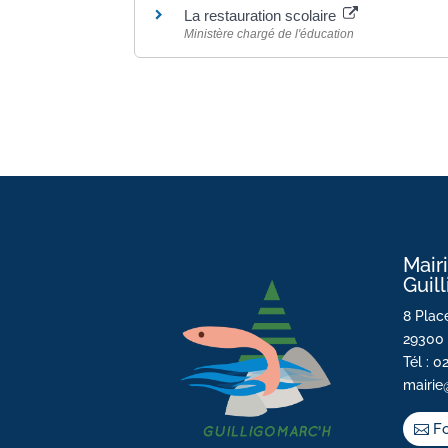
La restauration scolaire
Ministère chargé de l'éducation
Mair
Guil
8 Place
29300 
Tél : 0
mairie
Fo