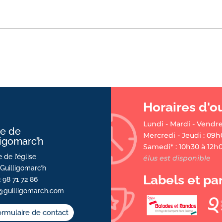
Horaires d'o
Lundi - Mardi - Vendre
ie de
Mercredi - Jeudi : 09h
ligomarc’h
Samedi* : 10h30 à 12h
 de l’église
élus est disponible
Guilligomarc’h
Labels et pa
2 98 71 72 86
@guilligomarch.com
rmulaire de contact