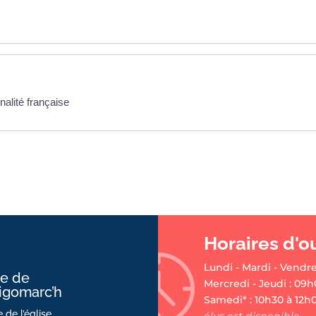
nalité française
Horaires d'o
Lundi - Mardi - Vendre
ie de
Mercredi - Jeudi : 09h
ligomarc’h
Samedi* : 10h30 à 12h
 de l’église
élus est disponible