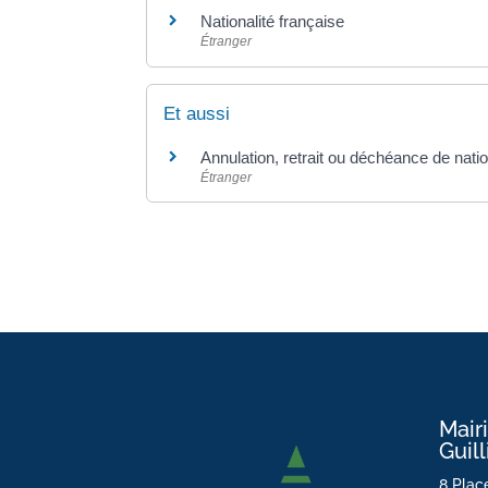
Nationalité française
Étranger
Et aussi
Annulation, retrait ou déchéance de natio
Étranger
Mair
Guil
8 Place