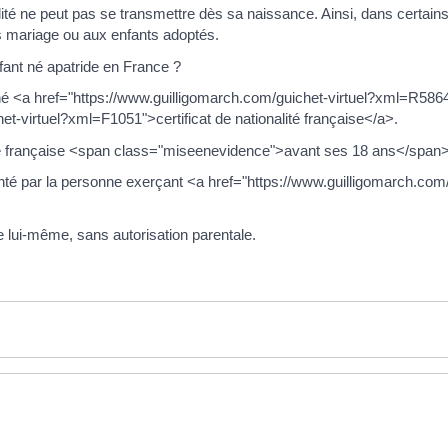
alité ne peut pas se transmettre dès sa naissance. Ainsi, dans certain
rs mariage ou aux enfants adoptés.
fant né apatride en France ?
t né <a href="https://www.guilligomarch.com/guichet-virtuel?xml=R5864
t-virtuel?xml=F1051">certificat de nationalité française</a>.
nalité française <span class="miseenevidence">avant ses 18 ans</span>
ésenté par la personne exerçant <a href="https://www.guilligomarch.co
he lui-même, sans autorisation parentale.