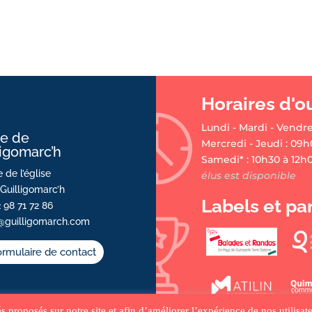
Horaires d'o
Lundi - Mardi - Vendre
ie de
Mercredi - Jeudi : 09h
ligomarc’h
Samedi* : 10h30 à 12h
 de l’église
élus est disponible
Guilligomarc’h
Labels et pa
2 98 71 72 86
@guilligomarch.com
rmulaire de contact
tés proposés sur notre site et afin d’améliorer l’expérience de nos utilis