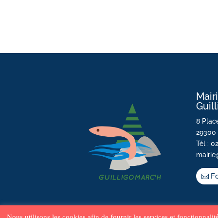
Mair
Guil
8 Place
29300 
Tél : 0
mairie
Fo
Nous utilisons les cookies afin de fournir les services et fonctionnali