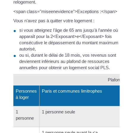
relogement.
<span class="miseenevidence">Exceptions :</span>
Vous n'avez pas à quitter votre logement :
si vous atteignez l'âge de 65 ans jusqu'à l'année où
apparaît pour la 2<Exposant>e</Exposant> fois
consécutive le dépassement du montant maximum
autorisé,
ou si, durant le délai de 18 mois, vos revenus sont
deviennent inférieurs au plafond de ressources
annuelles pour obtenir un logement social PLS.
Plafond de r
Personnes
Paris et communes limitrophes
à loger
1
1 personne seule
personne
1 personne seule ayant la <a