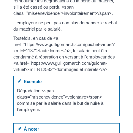
rembourser les dégradations ou la perte du matériel,
s'il a été cassé ou perdu <span
class="miseenevidence">involontairement</span>.
L'employeur ne peut pas non plus demander le rachat
du matériel par le salarié.
Toutefois, en cas de <a
href="https://www.guilligomarch.com/guichet-virtuel?
xml=F1137">faute lourde</a>, le salarié peut être
condamné à réparation en versant à l'employeur des
<a href="https://www.guilligomarch.com/guichet-
virtuel?xml=R12532">dommages et intérêts</a>.
Exemple
Dégradation <span
class="miseenevidence">volontaire</span>
commise par le salarié dans le but de nuire à
l'employeur.
À noter