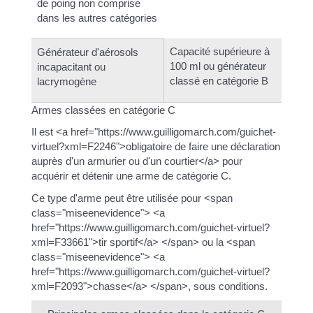
de poing non comprise
dans les autres catégories
Capacité supérieure à
Générateur d'aérosols
100 ml ou générateur
incapacitant ou
classé en catégorie B
lacrymogène
Armes classées en catégorie C
Il est <a href="https://www.guilligomarch.com/guichet-
virtuel?xml=F2246">obligatoire de faire une déclaration
auprès d'un armurier ou d'un courtier</a> pour
acquérir et détenir une arme de catégorie C.
Ce type d'arme peut être utilisée pour <span
class="miseenevidence"> <a
href="https://www.guilligomarch.com/guichet-virtuel?
xml=F33661">tir sportif</a> </span> ou la <span
class="miseenevidence"> <a
href="https://www.guilligomarch.com/guichet-virtuel?
xml=F2093">chasse</a> </span>, sous conditions.