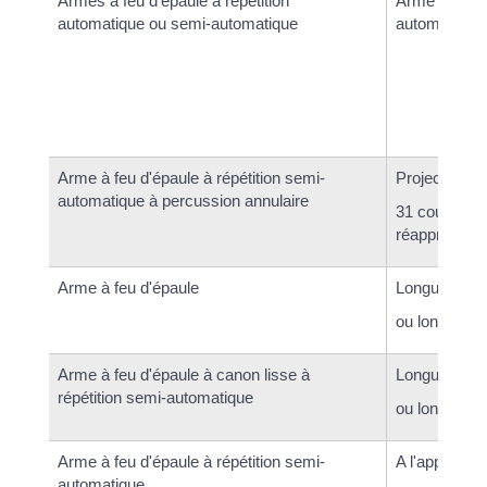
Armes à feu d'épaule à répétition
Arme à feu d'
automatique ou semi-automatique
automatique,
Arme à feu d'épaule à répétition semi-
Projectile de
automatique à percussion annulaire
31 coups m
réapprovisi
Arme à feu d'épaule
Longueur tot
ou longueur 
Arme à feu d'épaule à canon lisse à
Longueur tot
répétition semi-automatique
ou longueur 
Arme à feu d'épaule à répétition semi-
A l'apparenc
automatique