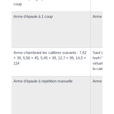
coup
Arme d'épaule à 1 coup
Arme à feu d
Arme chambrant les calibres suivants : 7,62
Sauf si <a
× 39, 5,56 × 45, 5,45 × 39, 12,7 × 99, 14,5 ×
href="https:
114
virtuel?xml=
la catégorie
Arme d'épaule à répétition manuelle
Arme à feu d