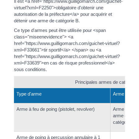
Il est <a href="https://www.guilligomarch.com/guichet-
virtuel?xml=F2250">obligatoire d'obtenir une
autorisation de la préfecture</a> pour acquérir et
détenir une arme de catégorie B.
Ce type d'armes peut être utilisée pour <span
class="miseenevidence"> <a
href="https://www.guilligomarch.com/guichet-virtuel?
xml=F33661">tir sportif</a> </span> ou <a
href="https://www.guilligomarch.com/guichet-virtuel?
xml=F33639">en cas de risque professionnel</a>
sous conditions.
Principales armes de catégorie B 
Type d'arme
Arme
Arme à feu de poing (pistolet, revolver)
Arme à feu d
arme de poin
catégories
Arme de poing à percussion annulaire à 1