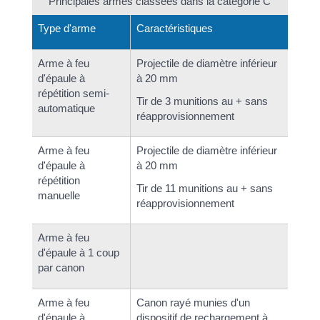
Principales armes classées dans la catégorie C
Type d'arme
Caractéristiques
Arme à feu
Projectile de diamètre inférieur
d'épaule à
à 20 mm
répétition semi-
Tir de 3 munitions au + sans
automatique
réapprovisionnement
Arme à feu
Projectile de diamètre inférieur
d'épaule à
à 20 mm
répétition
Tir de 11 munitions au + sans
manuelle
réapprovisionnement
Arme à feu
d'épaule à 1 coup
par canon
Arme à feu
Canon rayé munies d'un
d'épaule à
dispositif de rechargement à