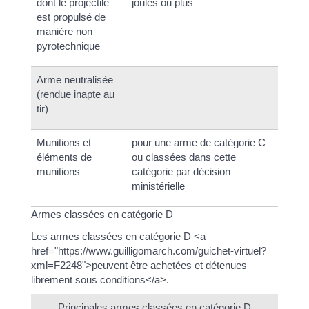
dont le projectile
joules ou plus
est propulsé de
manière non
pyrotechnique
Arme neutralisée
(rendue inapte au
tir)
Munitions et
pour une arme de catégorie C
éléments de
ou classées dans cette
munitions
catégorie par décision
ministérielle
Armes classées en catégorie D
Les armes classées en catégorie D <a
href="https://www.guilligomarch.com/guichet-virtuel?
xml=F2248">peuvent être achetées et détenues
librement sous conditions</a>.
Principales armes classées en catégorie D