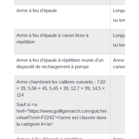
Arme à feu d'épaule
Longueur tot
ou longueur 
Arme à feu d'épaule à canon lisse à
Longueur tot
répétition
ou longueur 
Arme à feu d'épaule à répétition munie d'un
Arme à canon
dispositif de rechargement à pompe
canon rayé
Arme chambrant les calibres suivants : 7,62
× 39, 5,56 × 45, 5,45 × 39, 12,7 × 99, 14,5 ×
114
Sauf si <a
href="https://www.guilligomarch.com/guichet-
virtuel?xml=F2242">l'arme est classée dans
la catégorie A</a>