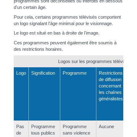
programmes sont déconseillés ou interdits en dessous
d'un certain âge.
Pour cela, certains programmes télévisés comportent
un logo signalant l'âge minimal pour le visionnage.
Le logo est situé en bas à droite de l'image.
Ces programmes peuvent également être soumis à
des restrictions horaires.
Logos sur les programmes télévisés
Logo
Signification
Programme
Restrictions
Re
de diffusion
di
concernant
le
les chaînes
sp
généralistes
pr
œ
ci
Pas
Programme
Programme
Aucune
A
de
tous publics
sans violence