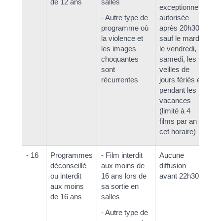
de 12 ans
salles
exceptionnelle
pa
- Autre type de
autorisée
d'
programme où
après 20h30
la violence et
sauf le mardi,
les images
le vendredi, le
choquantes
samedi, les
sont
veilles de
récurrentes
jours fériés et
pendant les
vacances
(limité à 4
films par an à
cet horaire)
- 16
Programmes
- Film interdit
Aucune
Au
déconseillé
aux moins de
diffusion
av
ou interdit
16 ans lors de
avant 22h30
aux moins
sa sortie en
de 16 ans
salles
- Autre type de