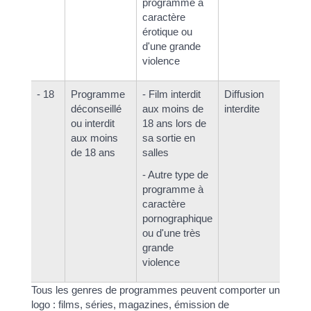
programme à
caractère
érotique ou
d'une grande
violence
- 18
Programme
- Film interdit
Diffusion
- 
déconseillé
aux moins de
interdite
un
ou interdit
18 ans lors de
mi
aux moins
sa sortie en
ma
de 18 ans
salles
- 
- Autre type de
pr
programme à
êt
caractère
un
pornographique
ou d'une très
grande
violence
Tous les genres de programmes peuvent comporter un
logo : films, séries, magazines, émission de