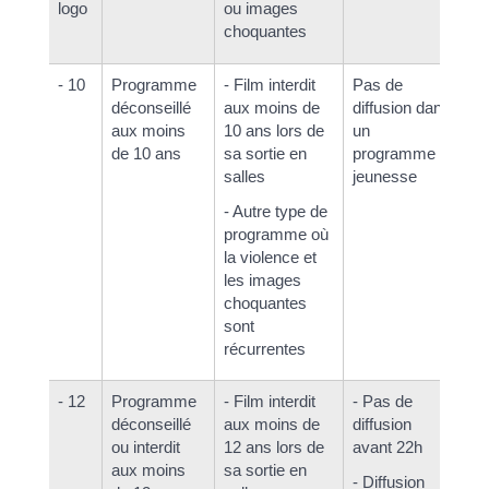
logo
ou images
choquantes
- 10
Programme
- Film interdit
Pas de
Pa
déconseillé
aux moins de
diffusion dans
d
aux moins
10 ans lors de
un
je
de 10 ans
sa sortie en
programme
salles
jeunesse
- Autre type de
programme où
la violence et
les images
choquantes
sont
récurrentes
- 12
Programme
- Film interdit
- Pas de
- 
déconseillé
aux moins de
diffusion
av
ou interdit
12 ans lors de
avant 22h
me
aux moins
sa sortie en
- Diffusion
- 