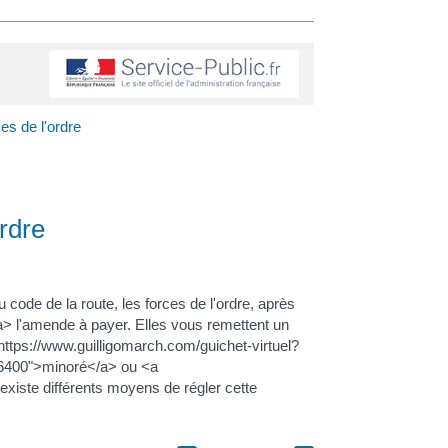
es de l'ordre
rdre
ode de la route, les forces de l'ordre, après
a> l'amende à payer. Elles vous remettent un
https://www.guilligomarch.com/guichet-virtuel?
R56400">minoré</a> ou <a
xiste différents moyens de régler cette