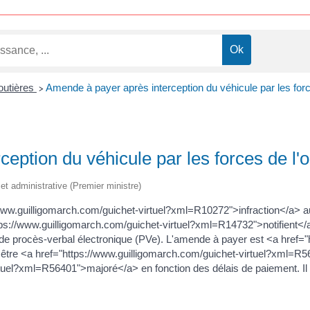
routières
Amende à payer après interception du véhicule par les forc
>
eption du véhicule par les forces de l'o
e et administrative (Premier ministre)
w.guilligomarch.com/guichet-virtuel?xml=R10272">infraction</a> au c
ttps://www.guilligomarch.com/guichet-virtuel?xml=R14732">notifient</
 de procès-verbal électronique (PVe). L'amende à payer est <a href="
 être <a href="https://www.guilligomarch.com/guichet-virtuel?xml=
tuel?xml=R56401">majoré</a> en fonction des délais de paiement. Il e