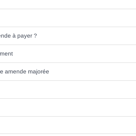
ende à payer ?
ement
 une amende majorée