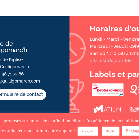
Horaires d'o
Lundi - Mardi - Vendre
ie de
Mercredi - Jeudi : 09h
ligomarc’h
Samedi* : 10h30 à 12h
 de l’église
élus est disponible
Guilligomarc’h
Labels et pa
2 98 71 72 86
@guilligomarch.com
rmulaire de contact
tés proposés sur notre site et afin d’améliorer l’expérience de nos utilis
re ordinateur ou sur tout autre appareil.
Réglag
Accepter
Rejeter
•
ACCUEIL
•
PLAN DU SITE
•
MENTIONS LÉGALES •
CRÉDITS
•