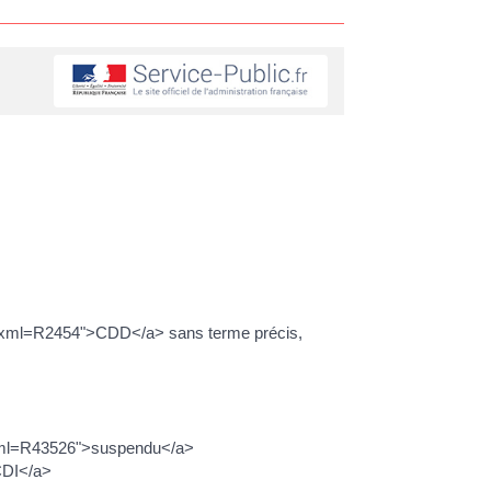
uel?xml=R2454">CDD</a> sans terme précis,
el?xml=R43526">suspendu</a>
>CDI</a>