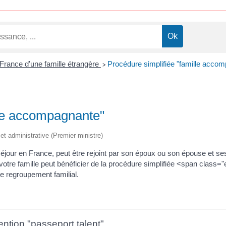
n France d'une famille étrangère
Procédure simplifiée "famille acco
>
lle accompagnante"
e et administrative (Premier ministre)
 séjour en France, peut être rejoint par son époux ou son épouse et se
 votre famille peut bénéficier de la procédure simplifiée <span cla
e regroupement familial.
ntion "passeport talent"