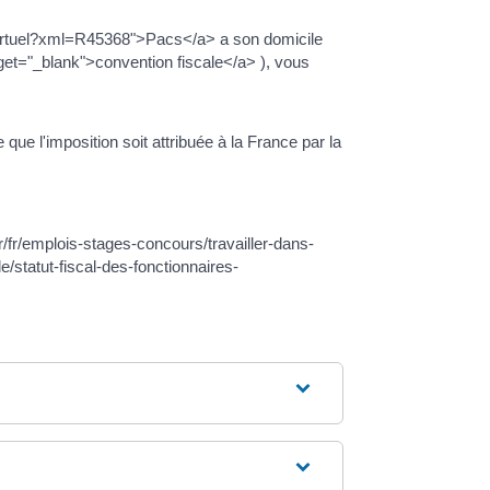
-virtuel?xml=R45368">Pacs</a> a son domicile
rget="_blank">convention fiscale</a> ), vous
ue l'imposition soit attribuée à la France par la
fr/fr/emplois-stages-concours/travailler-dans-
le/statut-fiscal-des-fonctionnaires-