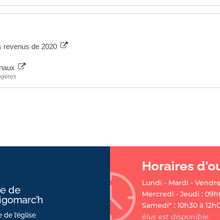
es revenus de 2020
ionaux
angères
Horaires d'o
Lundi - Mardi - Vendre
ie de
Mercredi - Jeudi : 09h
ligomarc’h
Samedi* : 10h30 à 12h
 de l’église
élus est disponible