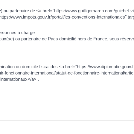
e) ou partenaire de <a href="https://www.guilligomarch.com/guichet
https://www.impots.gouv.fr/portail/les-conventions-internationales" ta
personnes à charge
x(se) ou partenaire de Pacs domicilié hors de France, sous réserve q
rmination du domicile fiscal des <a href="https://www.diplomatie.gouv.
-fonctionnaire-international/statut-de-fonctionnaire-international/artic
 internationaux</a> .