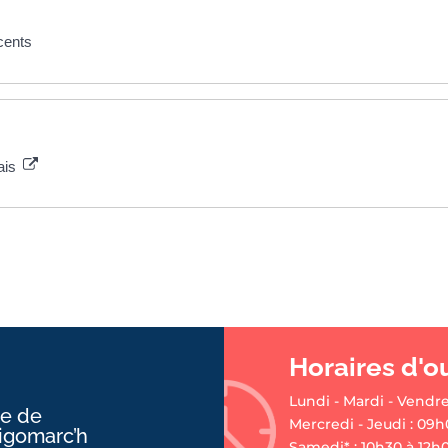
scents
ais
Horaires d'o
Lundi - Mardi - Vendre
ie de
Mercredi - Jeudi : 09h
ligomarc’h
Samedi* : 10h30 à 12h