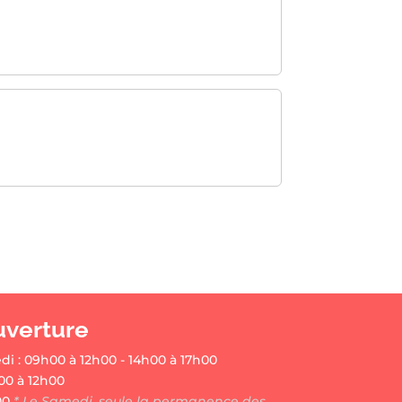
uverture
di : 09h00 à 12h00 - 14h00 à 17h00
00 à 12h00
00
* Le Samedi, seule la permanence des