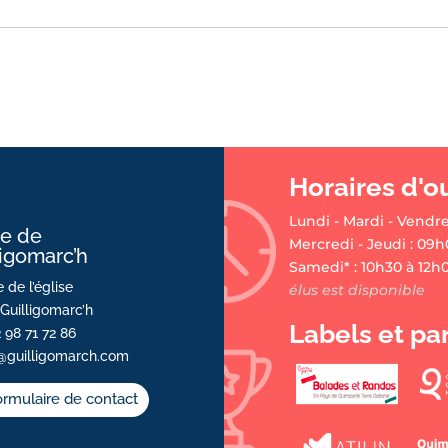
Horaires d'o
Lundi - Mardi - Vendre
ie de
Mercredi - Jeudi : 09h
ligomarc’h
Samedi* : 10h30 à 12h
 de l’église
élus est disponible
Guilligomarc’h
Labels et pa
2 98 71 72 86
@guilligomarch.com
rmulaire de contact