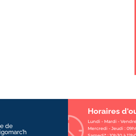
Horaires d'o
Lundi - Mardi - Vendre
ie de
Mercredi - Jeudi : 09h
ligomarc’h
Samedi* : 10h30 à 12h