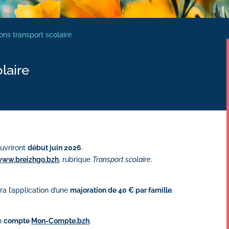
ions transport scolaire
laire
uvriront
début juin 2026
.
www.
breizhgo
.bzh
, rubrique
Transport scolaire
.
a l’application d’une
majoration de 40 € par famille
.
un
compte
Mon-Compte.bzh
.