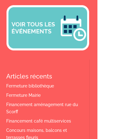
Articles récents
Fermeture bibliothèque
Fermeture Mairie
Financement aménagement rue du
Scorff
Financement café multiservices
Concours maisons, balcons et
terrasses fleuris