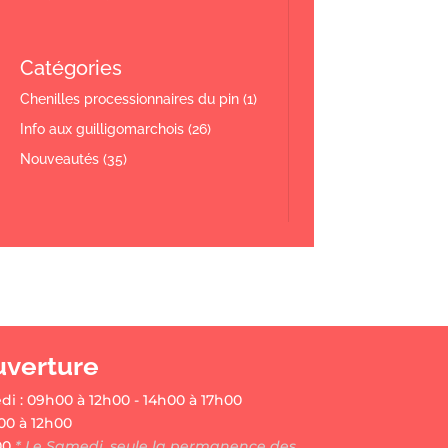
Catégories
Chenilles processionnaires du pin
(1)
Info aux guilligomarchois
(26)
Nouveautés
(35)
uverture
di : 09h00 à 12h00 - 14h00 à 17h00
00 à 12h00
00
* Le Samedi, seule la permanence des