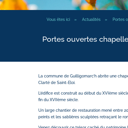
Vous êtes ici
»
Actualités
»
Portes o
Portes ouvertes chapelle
La commune de Guilligomarc’h abrite une chape
Clarté de Saint-Eloi.
L’édifice est construit au début du XVIème sièc
fin du XVIIème siècle.
Un large chantier de restauration mené entre 2
peints et les sablières sculptées retraçant le r
Venez découvrir ce trésor caché du patrimoine 