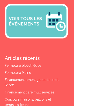
Articles récents
Fermeture bibliothèque
Fermeture Mairie
Financement aménagement rue du
Scorff
Financement café multiservices
Concours maisons, balcons et
terrasses fleuris