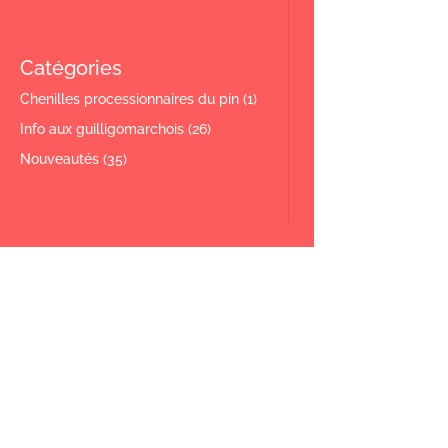
Catégories
Chenilles processionnaires du pin
(1)
Info aux guilligomarchois
(26)
Nouveautés
(35)