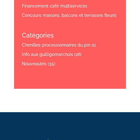
Financement café multiservices
Concours maisons, balcons et terrasses fleuris
Catégories
Chenilles processionnaires du pin
(1)
Info aux guilligomarchois
(26)
Nouveautés
(35)