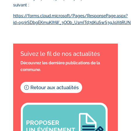
suivant :
https://forms.cloud.microsoft/Pages/ResponsePage.aspx?
id=05rirSDbgEKmuKIhW_3OOb_U1mITd7dKuSwS39JqX6RU
Suivez le fil de nos actualités
Découvrez les dernière publications de la
commune.
Retour aux actualités