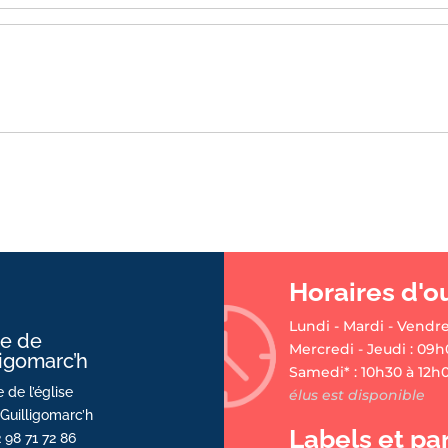
Horaires d'o
Lundi - Mardi - Vendre
ie de
Mercredi - Jeudi : 09h
ligomarc’h
Samedi* : 10h30 à 12h
 de l’église
élus est disponible
Guilligomarc’h
Labels et pa
2 98 71 72 86