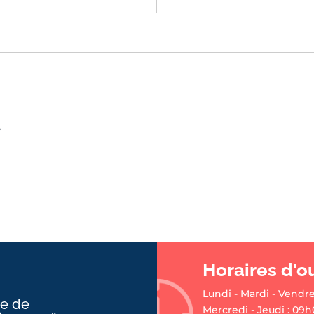
é
Horaires d'o
Lundi - Mardi - Vendre
ie de
Mercredi - Jeudi : 09h