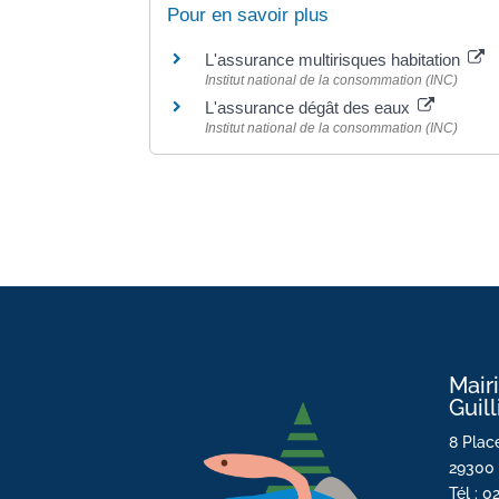
Pour en savoir plus
L'assurance multirisques habitation
Institut national de la consommation (INC)
L'assurance dégât des eaux
Institut national de la consommation (INC)
Mair
Guil
8 Place
29300 
Tél : 0