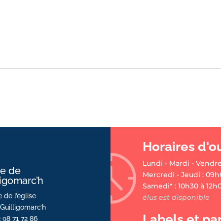
Horaires d'o
Lundi - Mardi - Vendre
ie de
Mercredi - Jeudi : 09h
ligomarc’h
Samedi* : 10h30 à 12h
 de l’église
élus est disponible
Guilligomarc’h
Labels et pa
2 98 71 72 86