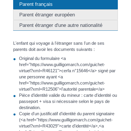
Parent français
Parent étranger européen
Parent étranger d'une autre nationalité
L'enfant qui voyage à l'étranger sans l'un de ses
parents doit avoir les documents suivants :
Original du formulaire <a
href="https://www.guilligomarch.com/guichet-
virtuel?xml=R46121">cerfa n°15646</a> signé par
une personne ayant <a
href="https://www.guilligomarch.com/guichet-
virtuel?xml=R12506">l'autorité parentale</a>
Pièce d’identité valide du mineur : carte d'identité ou
passeport + visa si nécessaire selon le pays de
destination.
Copie d'un justificatif d'identité du parent signataire
(<a href="https://www.guilligomarch.com/guichet-
virtuel?xml=R43029">carte d'identité</a>,<a