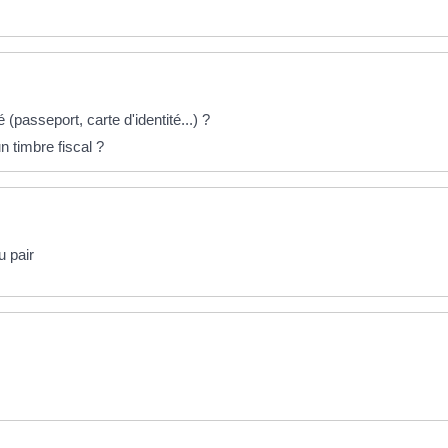
é (passeport, carte d'identité...) ?
 timbre fiscal ?
u pair