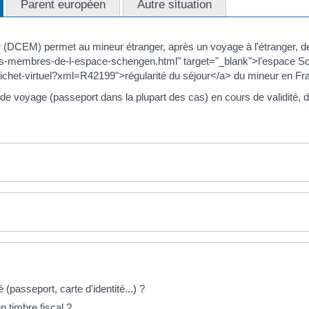
Parent européen
Autre situation
 (DCEM) permet au mineur étranger, après un voyage à l'étranger, de
ys-membres-de-l-espace-schengen.html" target="_blank">l'espace Sch
uichet-virtuel?xml=R42199">régularité du séjour</a> du mineur en Fr
voyage (passeport dans la plupart des cas) en cours de validité, dès
é (passeport, carte d'identité...) ?
 timbre fiscal ?