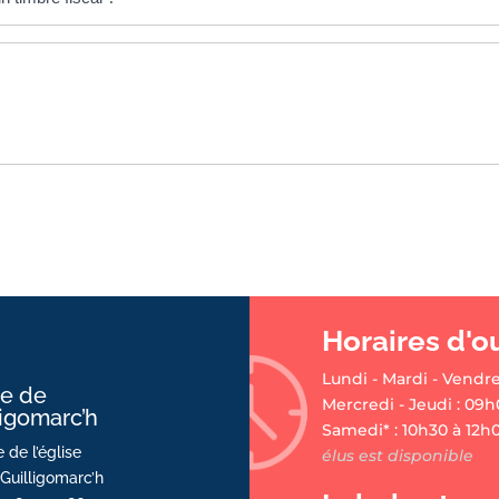
Horaires d'o
Lundi - Mardi - Vendre
ie de
Mercredi - Jeudi : 09h
ligomarc’h
Samedi* : 10h30 à 12h
 de l’église
élus est disponible
Guilligomarc’h