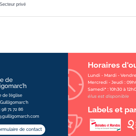
Secteur privé
Horaires d'o
Lundi - Mardi - Vendre
ie de
Mercredi - Jeudi : 09h
ligomarc’h
Samedi* : 10h30 à 12h
 de l’église
élus est disponible
Guilligomarc’h
Labels et pa
2 98 71 72 86
@guilligomarch.com
rmulaire de contact