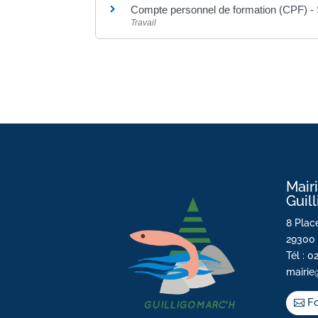
Compte personnel de formation (CPF) - 
Travail
Mair
Guil
8 Place
29300 
Tél : 0
mairie
Fo