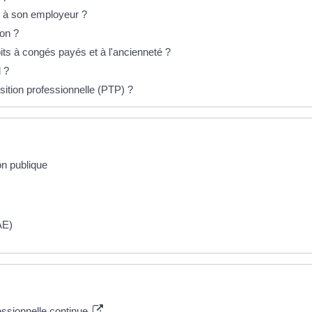
on à son employeur ?
ion ?
oits à congés payés et à l'ancienneté ?
l ?
ansition professionnelle (PTP) ?
on publique
VAE)
essionnelle continue