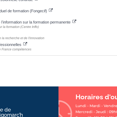
duel de formation (Fongecif)
 l'information sur la formation permanente
 la formation (Centre Inffo)
 la recherche et de l'innovation
ofessionnelles
 de France compétences
Horaires d'o
Lundi - Mardi - Vendre
ie de
Mercredi - Jeudi : 09h
ligomarc’h