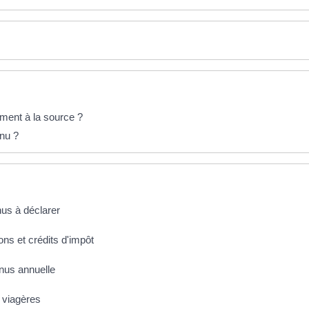
ment à la source ?
enu ?
nus à déclarer
ons et crédits d'impôt
enus annuelle
s viagères