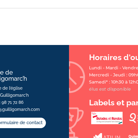
Horaires d'o
Lundi - Mardi - Vendre
ie de
Mercredi - Jeudi : 09h
ligomarc’h
Samedi* : 10h30 à 12h
 de l’église
élus est disponible
Guilligomarc’h
Labels et pa
2 98 71 72 86
@guilligomarch.com
rmulaire de contact