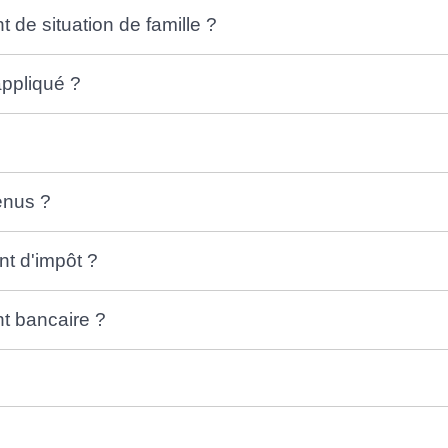
de situation de famille ?
appliqué ?
enus ?
t d'impôt ?
t bancaire ?