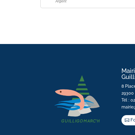
Argent
Mair
Guil
8 Place
29300 
Tél : 0
mairie
Fo